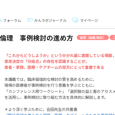
フォーラム
かんラボジャーナル
マイページ
倫理 事例検討の進め方
倫理（組織/臨床）
「これからどうしようか」という分かれ道に直面している場面
意思決定の「分岐点」の存在を認識することが，
患者・家族，医療・ケアチームの双方にとって重要である
本講義では，臨床倫理的な検討の質を高めるために，
現場の医療者が事例検討を行う意義を学ぶとともに，
「カンファレンス用ワークシート」「選択肢の益と害のアセス
を活用し，事例検討に取り組む方法を具体的に解説します。
＊より深く学ぶために，会田先生の共著書
『臨床倫理の考え方と実践―医療・ケアチームのための事例検