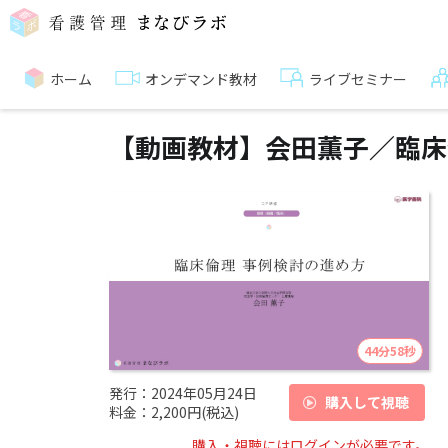
ホーム
オンデマンド教材
ライブセミナー
【動画教材】会田薫子／臨床
44分58秒
発行：
2024年05月24日
購入して視聴
料金：
2,200円(税込)
購入・
視聴
にはログインが必要です。