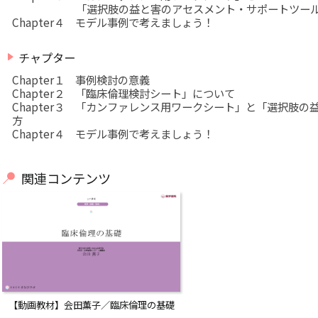
「選択肢の益と害のアセスメント・サポートツール
Chapter４ モデル事例で考えましょう！
play_arrow
チャプター
Chapter１ 事例検討の意義
Chapter２ 「臨床倫理検討シート」について
Chapter３ 「カンファレンス用ワークシート」と「選択肢
方
Chapter４ モデル事例で考えましょう！
e_end_circle
関連コンテンツ
【動画教材】会田薫子／臨床倫理の基礎