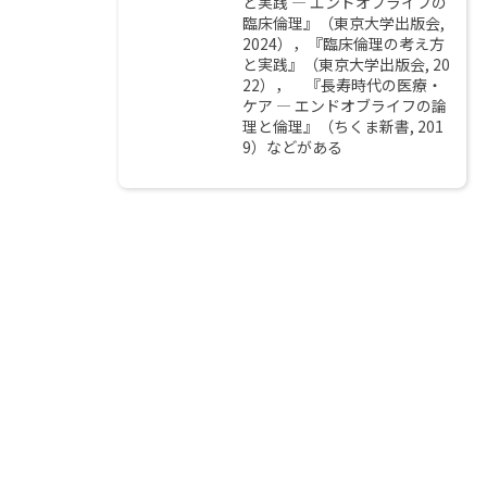
と実践 ― エンドオブライフの
臨床倫理』（東京大学出版会,
2024），『臨床倫理の考え方
と実践』（東京大学出版会, 20
22）， 『長寿時代の医療・
ケア ― エンドオブライフの論
理と倫理』（ちくま新書, 201
9）などがある
lin