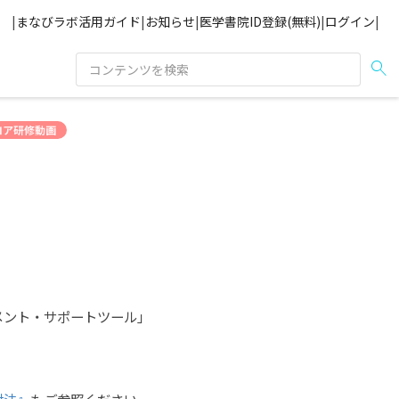
|
まなびラボ活用ガイド
|
お知らせ
|
医学書院ID登録(無料)
|
ログイン
|
search
コア研修動画
，
メント・サポートツール」
討法』
もご参照ください。