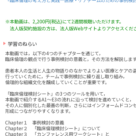
※本動画は、2,200円(税込)にて2週間視聴いただけます。
　法人版契約施設の方は、
法人版Webサイト
よりアクセスくだ
play_arrow
学習のねらい
本動画では，以下の4つのチャプターを通じて，
臨床倫理の観点で行う事例検討の意義と，その方法を解説しま
患者本人の生活と人生の物語りのなかでよりよい医療とケアの
行っていくために，チームで事例検討に繰り返し取り組み，
倫理的な組織文化を醸成していくことが重要です。
「臨床倫理検討シート」の3つのツールを用いて，
本動画で紹介するA1～E3の流れに沿って検討を進めていくと，
その人に個別化した最善の判断，さらにはインフォームドコン
形成につながりやすくなります。
Chapter１ 事例検討の意義
Chapter２ 「臨床倫理検討シート」について
Chapter３ 「カンファレンス用ワークシート」と