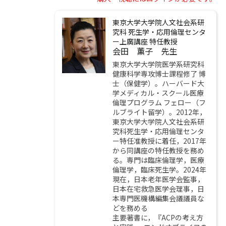
東京大学大学院人文社会系研
究科 死生学・応用倫理センタ
ー上廣講座 特任教授
会田 薫子 先生
東京大学大学院医学系研究科
健康科学専攻博士課程修了 博
士（保健学）。ハーバード大
学メディカル・スクール医療
倫理プログラム フェロー（フ
ルブライト留学）。2012年，
東京大学大学院人文社会系研
究科死生学・応用倫理センタ
ー特任准教授に着任，2017年
から同講座の特任教授を務め
る。専門は臨床倫理学，医療
倫理学，臨床死生学。2024年
現在，日本老年医学会監事，
日本在宅救急医学会理事，日
本専門医機構編集会議議員な
どを務める
主要著書に，『ACPの考え方